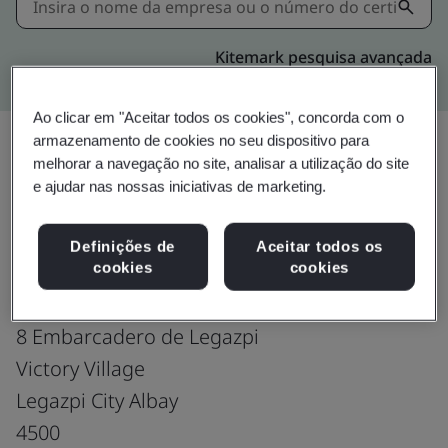
Kitemark pesquisa avançada
Ao clicar em "Aceitar todos os cookies", concorda com o
armazenamento de cookies no seu dispositivo para
melhorar a navegação no site, analisar a utilização do site
Upgrade
Compartilhar:
e ajudar nas nossas iniciativas de marketing.
Definições de
Aceitar todos os
Fusion CX Limited
cookies
cookies
2nd Flr. Bldg.
8 Embarcadero de Legazpi
Victory Village
Legazpi City Albay
4500