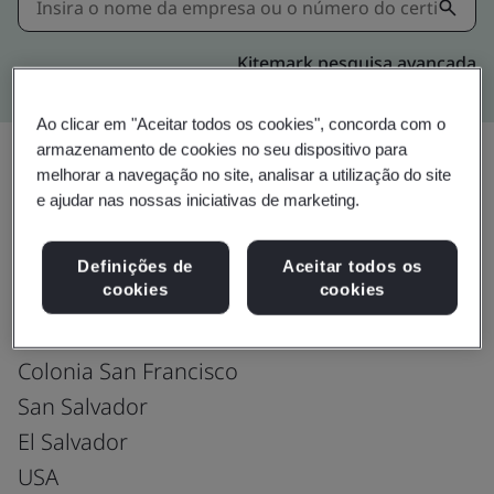
Kitemark pesquisa avançada
Ao clicar em "Aceitar todos os cookies", concorda com o
armazenamento de cookies no seu dispositivo para
melhorar a navegação no site, analisar a utilização do site
e ajudar nas nossas iniciativas de marketing.
Upgrade
Compartilhar:
Definições de
Aceitar todos os
cookies
cookies
Fusion CX Limited
Avenida las Camellias #7
Colonia San Francisco
San Salvador
El Salvador
USA