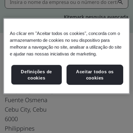
Kitemark pesquisa avançada
Ao clicar em "Aceitar todos os cookies", concorda com o
armazenamento de cookies no seu dispositivo para
melhorar a navegação no site, analisar a utilização do site
e ajudar nas nossas iniciativas de marketing.
Upgrade
Compartilhar:
Definições de
Aceitar todos os
cookies
cookies
Fusion CX Limited
7F Cybergate Bldg
Fuente Osmena
Cebu City, Cebu
6000
Philippines