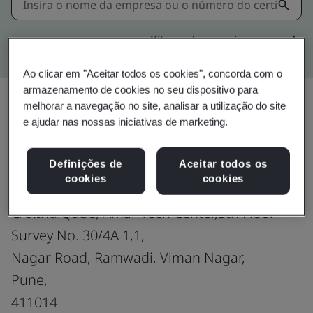
Kitemark pesquisa avançada
Ao clicar em "Aceitar todos os cookies", concorda com o
armazenamento de cookies no seu dispositivo para
melhorar a navegação no site, analisar a utilização do site
e ajudar nas nossas iniciativas de marketing.
Upgrade
Compartilhar:
Definições de
Aceitar todos os
cookies
cookies
Southco India Pvt Ltd
C/o.IndiQube, Amar Tech Center,5th Floor
Survey No. 30/4A 1,1,
Nagar Road, Ramwadi, Viman Nagar,
Pune,
411014