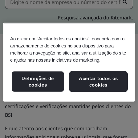
Pesquisa avançada do Kitemark.
Ao clicar em "Aceitar todos os cookies", concorda com o
Valide certificados
armazenamento de cookies no seu dispositivo para
melhorar a navegação no site, analisar a utilização do site
emitidos pelo BSI
e ajudar nas nossas iniciativas de marketing.
Definições de
Aceitar todos os
Use o diretório de Certificação e Verificação do BSI
cookies
cookies
para validar certificados emitidos pelo BSI ou
verificações de sites, e obter mais informações sobre
certificações e verificações mantidas pelos clientes do
BSI.
Fique atento aos clientes que compartilham
informações adicionais sobre seus locais, que foram