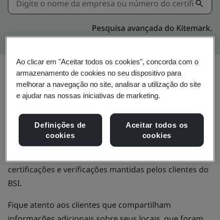
Pesquisa avançada do Kitemark.
Ao clicar em "Aceitar todos os cookies", concorda com o
Valide certificados
armazenamento de cookies no seu dispositivo para
melhorar a navegação no site, analisar a utilização do site
emitidos pelo BSI
e ajudar nas nossas iniciativas de marketing.
Definições de
Aceitar todos os
Use o diretório de Certificação e Verificação do BSI
cookies
cookies
para validar certificados emitidos pelo BSI ou
verificações de sites, e obter mais informações sobre
certificações e verificações mantidas pelos clientes do
BSI.
Fique atento aos clientes que compartilham
informações adicionais sobre seus locais, que foram