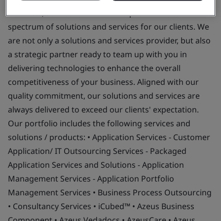
Products, services or works:
We provide a broad
spectrum of solutions and services for our clients. We
are not only a solutions and services provider, but also
a strategic partner ready to team up with you in
delivering technologies to enhance the overall
competitiveness of your business. Aligned with our
quality commitment, our solutions and services are
always delivered to exceed our clients' expectation.
Our portfolio includes the following services and
solutions / products: • Application Services - Customer
Application/ IT Outsourcing Services - Packaged
Application Services and Solutions - Application
Management Services - Application Portfolio
Management Services • Business Process Outsourcing
• Consultancy Services • iCubed™ • Azeus Business
Component • Azeus Vedadocs • AzeusCare • Azeus