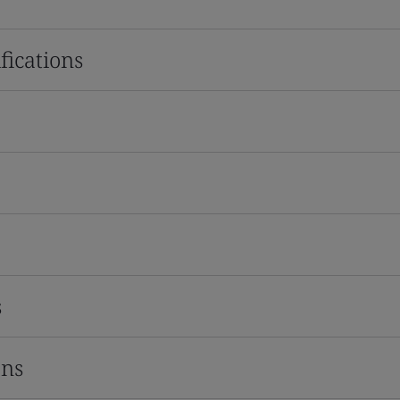
fications
s
ons