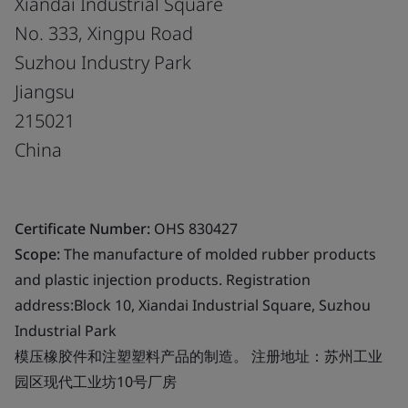
Xiandai Industrial Square
No. 333, Xingpu Road
Suzhou Industry Park
Jiangsu
215021
China
Certificate Number:
OHS 830427
Scope:
The manufacture of molded rubber products
and plastic injection products. Registration
address:Block 10, Xiandai Industrial Square, Suzhou
Industrial Park
模压橡胶件和注塑塑料产品的制造。 注册地址：苏州工业
园区现代工业坊10号厂房