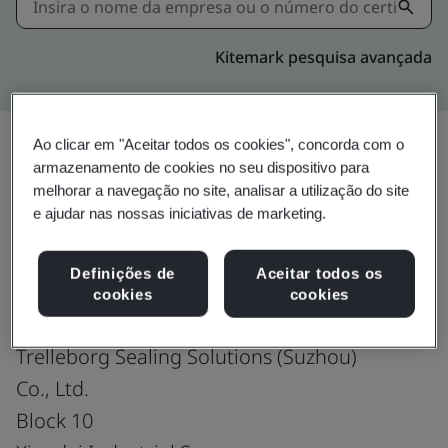
Kitemark pesquisa avançada
Ao clicar em "Aceitar todos os cookies", concorda com o
armazenamento de cookies no seu dispositivo para
Compartilhar:
melhorar a navegação no site, analisar a utilização do site
e ajudar nas nossas iniciativas de marketing.
ISO 45001:2018
Definições de
Aceitar todos os
cookies
cookies
Trelleborg Sealing Solutions (Suzhou)
Co., Ltd.
Block 10