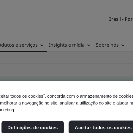
Brasil - Po
odutos e serviços
Insights e mídia
Sobre nós
ceitar todos os cookies", concorda com o armazenamento de cookie
rio de clientes
 melhorar a navegação no site, analisar a utilização do site e ajudar 
arketing.
a, do local e do produto - Validação e Verificaçã
Definições de cookies
Aceitar todos os cookies