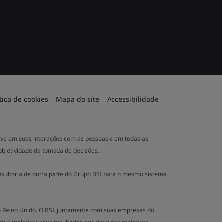
ítica de cookies
Mapa do site
Accessibilidade
ativa em suas interações com as pessoas e em todas as
 objetividade da tomada de decisões.
nsultoria de outra parte do Grupo BSI para o mesmo sistema
no Reino Unido. O BSI, juntamente com suas empresas do
o a melhorar seus resultados por meio das melhores