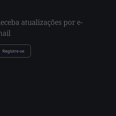
eceba atualizações por e-
ail
Registre-se