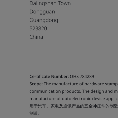
Dalingshan Town
Dongguan
Guangdong
523820
China
Certificate Number:
OHS 784289
Scope:
The manufacture of hardware stampi
communication products. The design and m
manufacture of optoelectronic device applic
用于汽车、家电及通讯产品的五金冲压件的制造
制造。