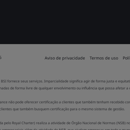
6
Aviso de privacidade
Termos de uso
Pol
BSI fornece seus serviços. Imparcialidade significa agir de forma justa e equit
madas de forma livre de qualquer envolvimento ou influência que possa afetar a
ance não pode oferecer certificação a clientes que também tenham recebido co
clientes que também busquem certificação para o mesmo sistema de gestão.
ada pelo Royal Charter) realiza a atividade de Órgão Nacional de Normas (NSB) 
s empresariais além da atividade de NSB, que ajudam empresas em todo o mund