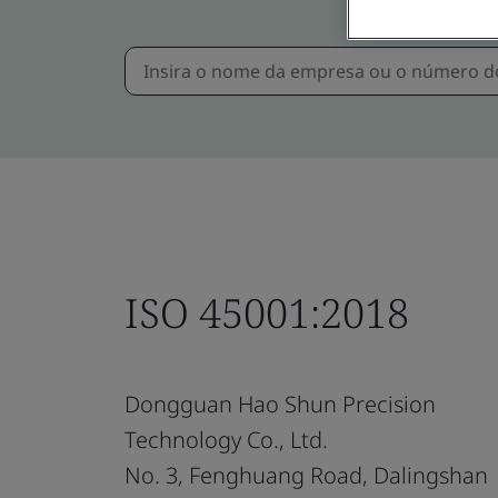
ISO 45001:2018
Dongguan Hao Shun Precision
Technology Co., Ltd.
No. 3, Fenghuang Road, Dalingshan