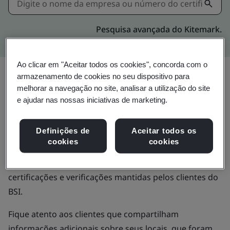
Pesquisa avançada do Kitemark.
Ao clicar em "Aceitar todos os cookies", concorda com o
Valide certificados
armazenamento de cookies no seu dispositivo para
melhorar a navegação no site, analisar a utilização do site
emitidos pelo BSI
e ajudar nas nossas iniciativas de marketing.
Definições de
Aceitar todos os
Use o diretório de Certificação e Verificação do BSI
cookies
cookies
para validar certificados emitidos pelo BSI ou
verificações de sites, e obter mais informações sobre
certificações e verificações mantidas pelos clientes do
BSI.
Fique atento aos clientes que compartilham
informações adicionais sobre seus locais, que foram