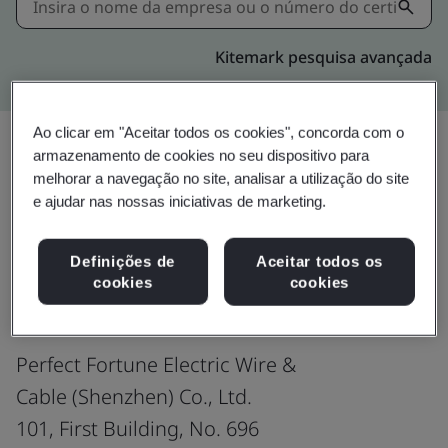
Kitemark pesquisa avançada
Ao clicar em "Aceitar todos os cookies", concorda com o
armazenamento de cookies no seu dispositivo para
melhorar a navegação no site, analisar a utilização do site
Download
Compartilhar:
e ajudar nas nossas iniciativas de marketing.
Definições de
Aceitar todos os
ISO 9001:2015
cookies
cookies
Perfect Fortune Electric Wire &
Cable (Shenzhen) Co., Ltd.
101, First Building, No. 696