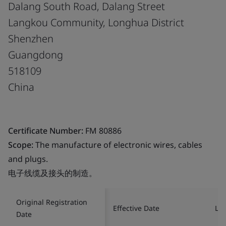
Dalang South Road, Dalang Street
Langkou Community, Longhua District
Shenzhen
Guangdong
518109
China
Certificate Number:
FM 80886
Scope:
The manufacture of electronic wires, cables
and plugs.
电子线缆及接头的制造。
Original Registration
Effective Date
Las
Date