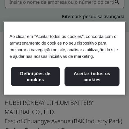
Kitemark pesquisa avançada
Ao clicar em "Aceitar todos os cookies", concorda com o
armazenamento de cookies no seu dispositivo para
melhorar a navegação no site, analisar a utilização do site
Compartilhar:
e ajudar nas nossas iniciativas de marketing.
Definições de
Aceitar todos os
ISO 9001:2015
cookies
cookies
HUBEI RONBAY LITHIUM BATTERY
MATERIAL CO., LTD.
East of Chuangye Avenue (BAK Industry Park)