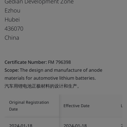
Gedian Development Zone
Ezhou
Hubei
436070
China
Certificate Number:
FM 796398
Scope:
The design and manufacture of anode
materials for automotive lithium batteries.
汽车用锂电池正极材料的设计和生产。
Original Registration
Effective Date
Las
Date
2024-01-18
2024-01-18
20