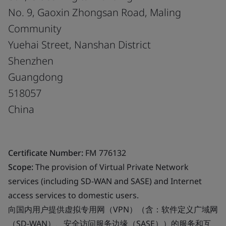
No. 9, Gaoxin Zhongsan Road, Maling
Community
Yuehai Street, Nanshan District
Shenzhen
Guangdong
518057
China
Certificate Number:
FM 776132
Scope:
The provision of Virtual Private Network
services (including SD-WAN and SASE) and Internet
access services to domestic users.
向国内用户提供虚拟专用网（VPN）（含：软件定义广域网
（SD-WAN）、安全访问服务边缘（SASE））的服务和互