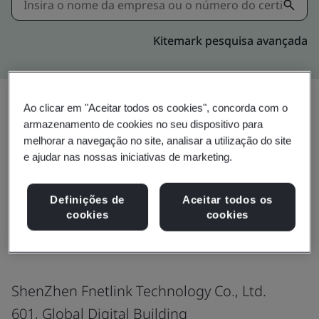
Kitemark pesquisa avançada
Ao clicar em "Aceitar todos os cookies", concorda com o
armazenamento de cookies no seu dispositivo para
Compartilhar:
melhorar a navegação no site, analisar a utilização do site
e ajudar nas nossas iniciativas de marketing.
ISO 9001:2015/ GB/T
Definições de
Aceitar todos os
cookies
cookies
19001-2016
ShenZhen Fnetlink Technology Co., Ltd.
601, Global Digital Building