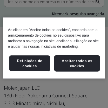
Kitemark pesquisa avançada
Ao clicar em "Aceitar todos os cookies", concorda com o
armazenamento de cookies no seu dispositivo para
melhorar a navegação no site, analisar a utilização do site
Download
Compartilhar:
e ajudar nas nossas iniciativas de marketing.
Definições de
Aceitar todos os
ISO 9001:2015
cookies
cookies
Molex Japan LLC
18th Floor, Yokohama Connect Square,
3-3-3 Minato mirai, Nishi-ku,