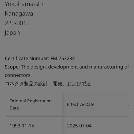
Yokohama-shi
Kanagawa
220-0012
Japan
Certificate Number:
FM 763284
Scope:
The design, development and manufacturing of
connectors.
コネクタ製品の設計、開発、および製造
Original Registration
Effective Date
Las
Date
1993-11-15
2025-07-04