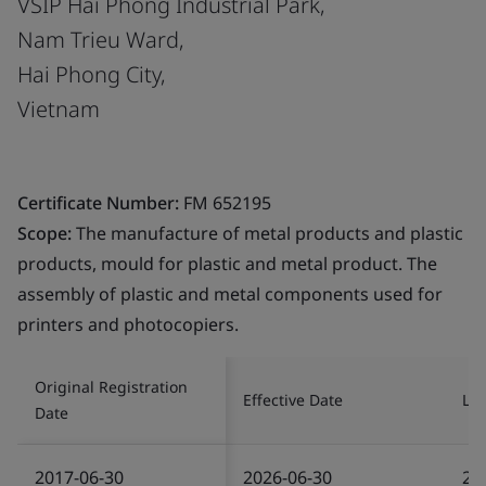
VSIP Hai Phong Industrial Park,
Nam Trieu Ward,
Hai Phong City,
Vietnam
Certificate Number:
FM 652195
Scope:
The manufacture of metal products and plastic
products, mould for plastic and metal product. The
assembly of plastic and metal components used for
printers and photocopiers.
Original Registration
Effective Date
Las
Date
2017-06-30
2026-06-30
20