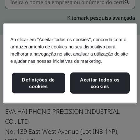
Kitemark pesquisa avançada
Ao clicar em "Aceitar todos os cookies", concorda com o
armazenamento de cookies no seu dispositivo para
melhorar a navegação no site, analisar a utilização do site
Compartilhar:
e ajudar nas nossas iniciativas de marketing.
Definições de
Aceitar todos os
ISO 9001:2015
cookies
cookies
EVA HAI PHONG PRECISION INDUSTRIAL
CO., LTD
No. 139 East-West Avenue (Lot IN3-1*P),