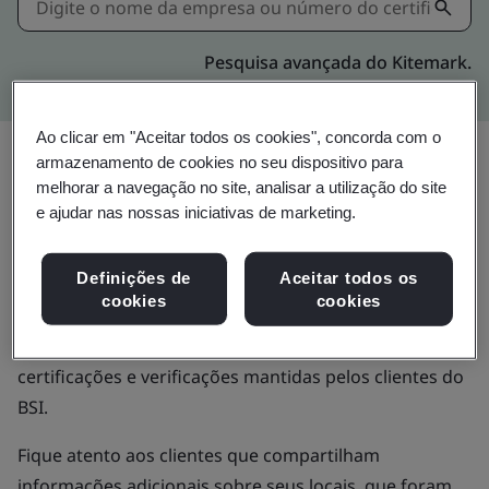
Pesquisa avançada do Kitemark.
Ao clicar em "Aceitar todos os cookies", concorda com o
Valide certificados
armazenamento de cookies no seu dispositivo para
melhorar a navegação no site, analisar a utilização do site
emitidos pelo BSI
e ajudar nas nossas iniciativas de marketing.
Definições de
Aceitar todos os
Use o diretório de Certificação e Verificação do BSI
cookies
cookies
para validar certificados emitidos pelo BSI ou
verificações de sites, e obter mais informações sobre
certificações e verificações mantidas pelos clientes do
BSI.
Fique atento aos clientes que compartilham
informações adicionais sobre seus locais, que foram