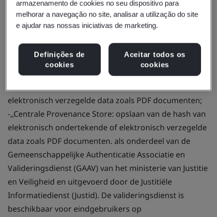
7607 GK Almelo
armazenamento de cookies no seu dispositivo para
melhorar a navegação no site, analisar a utilização do site
The Netherlands
e ajudar nas nossas iniciativas de marketing.
Definições de
Aceitar todos os
Certificate Number:
ETS 054
cookies
cookies
Scope:
Het leveren van: -,,Valideringsdienst: de
validatie van elektronisch ondertekende of
elektronisch verzegelde data zoals PDF documenten;
-,,Centrale Provenance Store: opslaan van de hash van
elektronisch ondertekende of elektronisch verzegelde
data zoals PDF documenten. als onderdeel van de
Gemeenschappelijke Authenticatie Associatie en
Valideringsdienst (GAAV) van het ministerie van Justitie
en Veiligheid en uitgevoerd door de Justitiële
Informatiedienst (Justid). De valideringsdienst is
beschikbaar voor eindgebruikers op