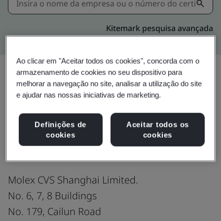
Kitemark pesquisa avançada
Ao clicar em "Aceitar todos os cookies", concorda com o
armazenamento de cookies no seu dispositivo para
melhorar a navegação no site, analisar a utilização do site
Download
Compartilhar:
e ajudar nas nossas iniciativas de marketing.
Definições de
Aceitar todos os
ISO 14001:2015
cookies
cookies
Molex CVS Shanghai Limited.
No. 6, 7, 8 Buildings
No. 179, Cailun Road