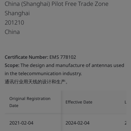
China (Shanghai) Pilot Free Trade Zone
Shanghai
201210
China
Certificate Number:
EMS 778102
Scope:
The design and manufacture of antennas used
in the telecommunication industry.
通讯行业用天线的设计和生产。
Original Registration
Effective Date
Las
Date
2021-02-04
2024-02-04
20