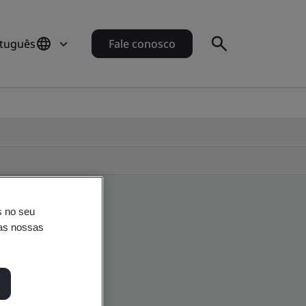
rtuguês
Fale conosco
s no seu
nas nossas
o