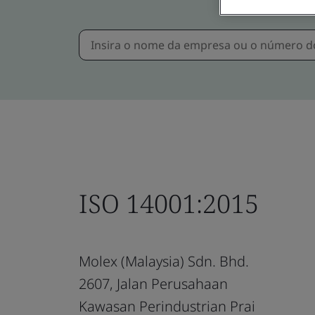
ISO 14001:2015
Molex (Malaysia) Sdn. Bhd.
2607, Jalan Perusahaan
Kawasan Perindustrian Prai