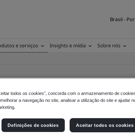
Brasil - Po
odutos e serviços
Insights e mídia
Sobre nós
ceitar todos os cookies", concorda com o armazenamento de cookie
 melhorar a navegação no site, analisar a utilização do site e ajudar 
rio de clientes
arketing.
Definições de cookies
Aceitar todos os cookies
a, do local e do produto - Validação e Verificaçã