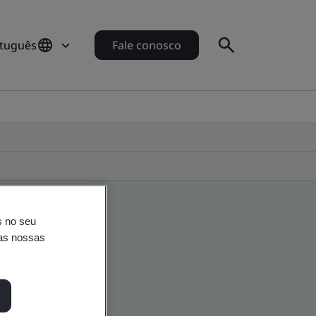
rtuguês
Fale conosco
s no seu
nas nossas
o