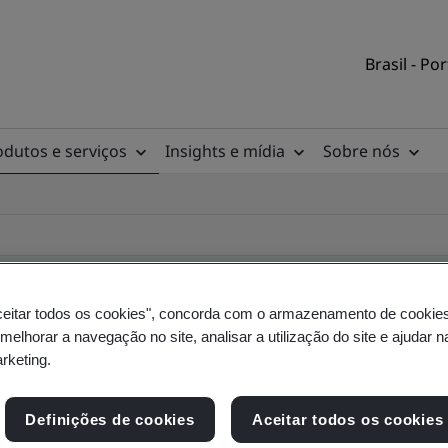
Brasil - Po
odutos e serviços
Insights e mídia
Sobre nós
ceitar todos os cookies", concorda com o armazenamento de cookie
 melhorar a navegação no site, analisar a utilização do site e ajudar 
rio de clientes
arketing.
Definições de cookies
Aceitar todos os cookies
a, do local e do produto - Validação e Verificaçã