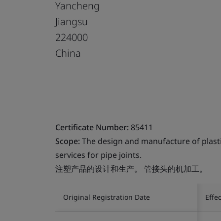
Yancheng
Jiangsu
224000
China
Certificate Number:
85411
Scope:
The design and manufacture of plastic
services for pipe joints.
注塑产品的设计和生产。 管接头的机加工。
Original Registration Date
Effe