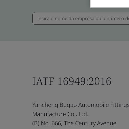
IATF 16949:2016
Yancheng Bugao Automobile Fitting
Manufacture Co., Ltd.
(B) No. 666, The Century Avenue