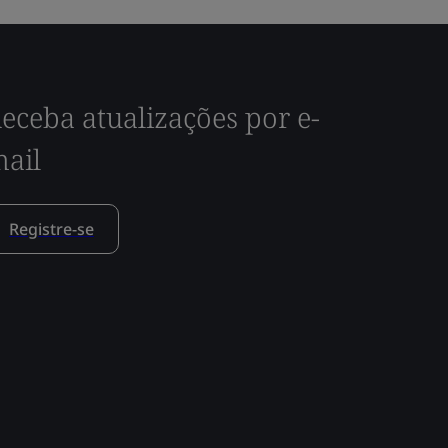
eceba atualizações por e-
ail
Registre-se