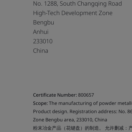
No. 1288, South Changqing Road
High-Tech Development Zone
Bengbu
Anhui
233010
China
Certificate Number:
800657
Scope:
The manufacturing of powder metallur
Product design. Registration address: No. 86
Zone Bengbu area, 233010, China
粉末冶金产品（花键盘）的制造。 允许删减：