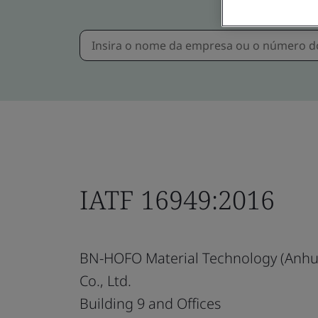
IATF 16949:2016
BN-HOFO Material Technology (Anhu
Co., Ltd.
Building 9 and Offices