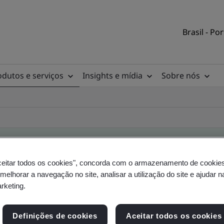
Brasil - Po
odutos e serviços
Insights e mídia
Sobre nós
ceitar todos os cookies", concorda com o armazenamento de cookie
rio de clientes
 melhorar a navegação no site, analisar a utilização do site e ajudar 
arketing.
a, do local e do produto - Validação e Verificaçã
Definições de cookies
Aceitar todos os cookies