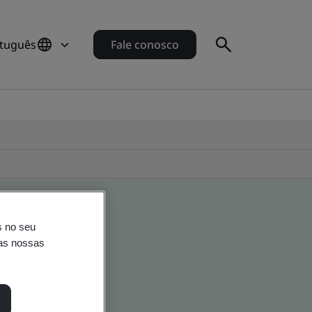
rtuguês
Fale conosco
s no seu
nas nossas
o