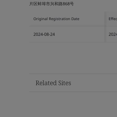
片区蚌埠市兴和路868号
Original Registration Date
Effe
2024-08-24
202
Related Sites