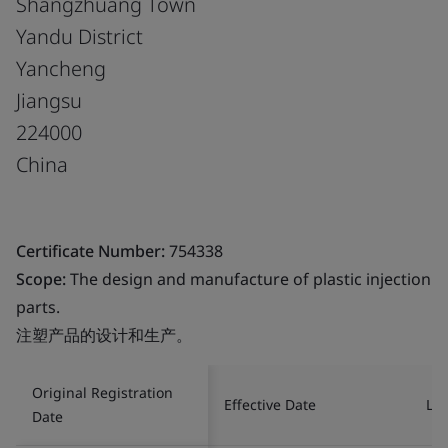
Shangzhuang Town
Yandu District
Yancheng
Jiangsu
224000
China
Certificate Number:
754338
Scope:
The design and manufacture of plastic injection
parts.
注塑产品的设计和生产。
Original Registration
Effective Date
Las
Date