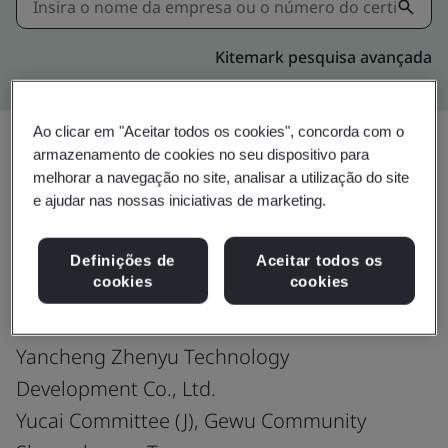
Kitemark pesquisa avançada
Ao clicar em "Aceitar todos os cookies", concorda com o
armazenamento de cookies no seu dispositivo para
melhorar a navegação no site, analisar a utilização do site
Compartilhar:
e ajudar nas nossas iniciativas de marketing.
IATF 16949:2016
Definições de
Aceitar todos os
cookies
cookies
Yancheng Zhenyu Technology
Development Co., Ltd.
Yucai Committee (J), Gewu Community