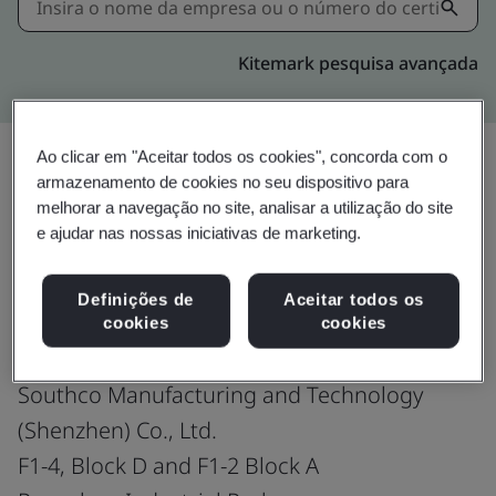
Kitemark pesquisa avançada
Ao clicar em "Aceitar todos os cookies", concorda com o
armazenamento de cookies no seu dispositivo para
Compartilhar:
melhorar a navegação no site, analisar a utilização do site
e ajudar nas nossas iniciativas de marketing.
IATF 16949:2016
Definições de
Aceitar todos os
cookies
cookies
Southco Manufacturing and Technology
(Shenzhen) Co., Ltd.
F1-4, Block D and F1-2 Block A