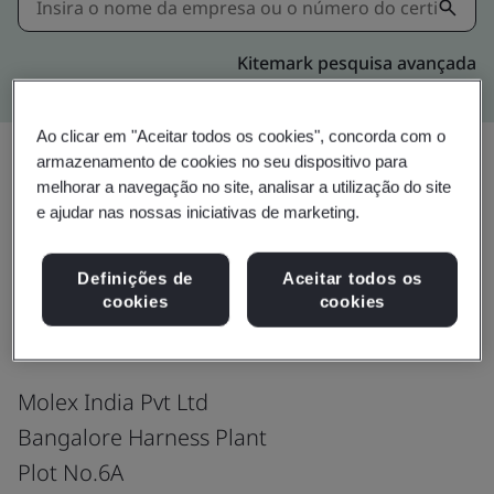
Kitemark pesquisa avançada
Ao clicar em "Aceitar todos os cookies", concorda com o
armazenamento de cookies no seu dispositivo para
melhorar a navegação no site, analisar a utilização do site
Download
Compartilhar:
e ajudar nas nossas iniciativas de marketing.
Definições de
Aceitar todos os
IATF 16949:2016
cookies
cookies
Molex India Pvt Ltd
Bangalore Harness Plant
Plot No.6A