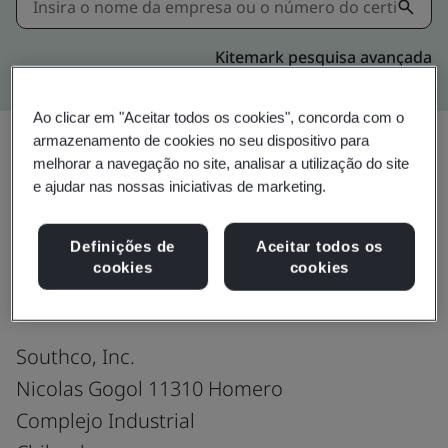
Kitemark pesquisa avançada
Ao clicar em "Aceitar todos os cookies", concorda com o
armazenamento de cookies no seu dispositivo para
melhorar a navegação no site, analisar a utilização do site
Compartilhar:
e ajudar nas nossas iniciativas de marketing.
Definições de
Aceitar todos os
IATF 16949:2016
cookies
cookies
Southco, Inc.
Nicolas Gogol 11310 Homero
Complejo Industrial