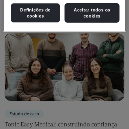
Definições de
Aceitar todos os
Ver Insights e Mídia
cookies
cookies
Estudo de caso
Tonic Easy Medical: construindo confiança