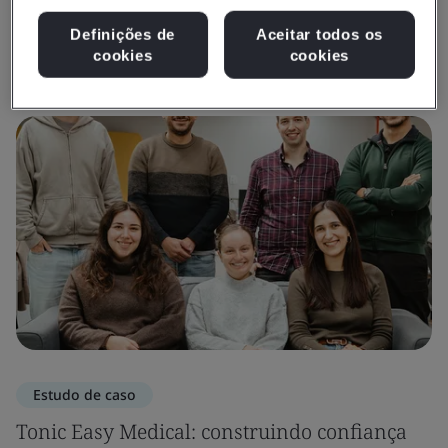
Definições de
Aceitar todos os
Ver Insights e Mídia
cookies
cookies
Estudo de caso
Tonic Easy Medical: construindo confiança