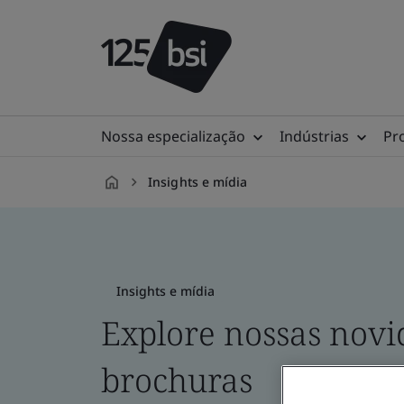
Nossa especialização
Indústrias
Pr
Insights e mídia
pt-
BR
Insights e mídia
Explore nossas novid
brochuras