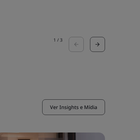
respons
Leia o est
1
/
3
Ver Insights e Mídia