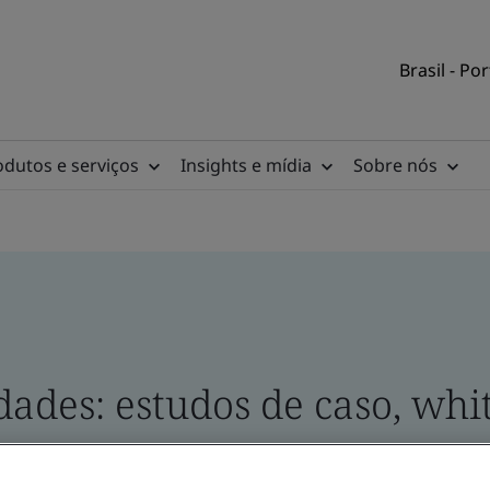
Brasil - Po
odutos e serviços
Insights e mídia
Sobre nós
ades: estudos de caso, whit