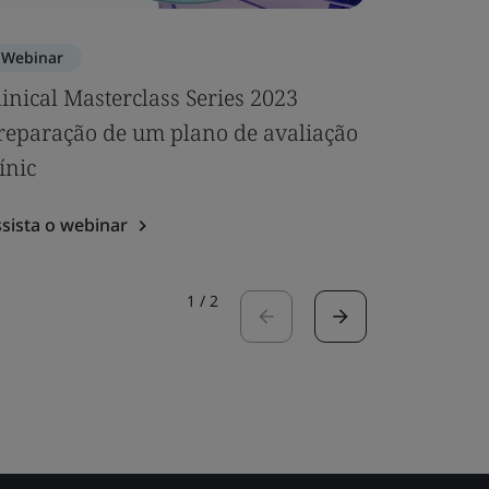
Webinar
Webinar
linical Masterclass Series 2023
PSUR e v
reparação de um plano de avaliação
Assista o 
línic
sista o webinar
1
/
2