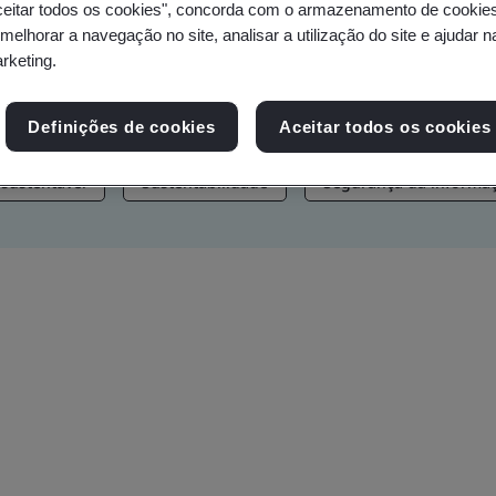
ceitar todos os cookies", concorda com o armazenamento de cookie
s, notícias e recursos da marca
 melhorar a navegação no site, analisar a utilização do site e ajudar 
arketing.
Definições de cookies
Aceitar todos os cookies
sustentável
Sustentabilidade
Segurança da informa