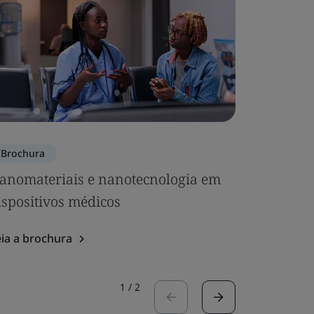
Brochura
Brochura
anomateriais e nanotecnologia em
Brochura
ispositivos médicos
medicina
ia a brochura
Leia a bro
1
/
2