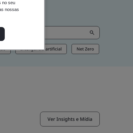
s no seu
nas nossas
ção
Inteligência artificial
Net Zero
Ver Insights e Mídia