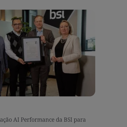
Estudo d
icação AI Performance da BSI para
Umony ob