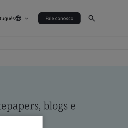
rtuguês
Fale conosco
epapers, blogs e