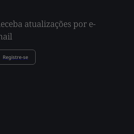
eceba atualizações por e-
ail
Registre-se