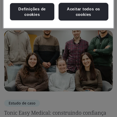
Definições de
Aceitar todos os
Ver Insights e Mídia
cookies
cookies
Estudo de caso
Tonic Easy Medical: construindo confiança