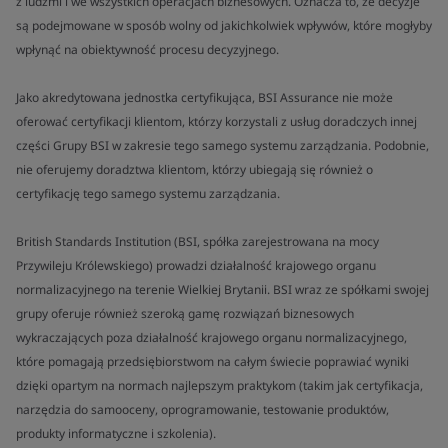
z ludźmi i we wszystkich operacjach biznesowych. Oznacza to, że decyzje
są podejmowane w sposób wolny od jakichkolwiek wpływów, które mogłyby
wpłynąć na obiektywność procesu decyzyjnego.
Jako akredytowana jednostka certyfikująca, BSI Assurance nie może
oferować certyfikacji klientom, którzy korzystali z usług doradczych innej
części Grupy BSI w zakresie tego samego systemu zarządzania. Podobnie,
nie oferujemy doradztwa klientom, którzy ubiegają się również o
certyfikację tego samego systemu zarządzania.
British Standards Institution (BSI, spółka zarejestrowana na mocy
Przywileju Królewskiego) prowadzi działalność krajowego organu
normalizacyjnego na terenie Wielkiej Brytanii. BSI wraz ze spółkami swojej
grupy oferuje również szeroką gamę rozwiązań biznesowych
wykraczających poza działalność krajowego organu normalizacyjnego,
które pomagają przedsiębiorstwom na całym świecie poprawiać wyniki
dzięki opartym na normach najlepszym praktykom (takim jak certyfikacja,
narzędzia do samooceny, oprogramowanie, testowanie produktów,
produkty informatyczne i szkolenia).