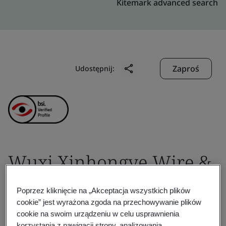
Kitemark advanced search
Zaproś
Udostępnij:
Wuxi Xinhongye Wire &
Cable Co., Ltd.
Poprzez kliknięcie na „Akceptacja wszystkich plików
cookie” jest wyrażona zgoda na przechowywanie plików
cookie na swoim urządzeniu w celu usprawnienia
Business scope:
Development, manufacturing and
korzystania z nawigacji strony, analizowania