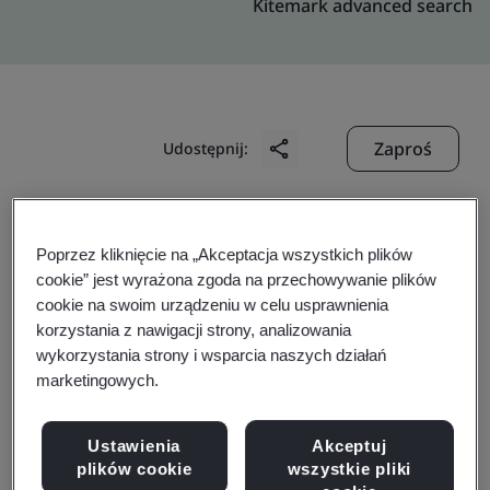
Kitemark advanced search
Zaproś
Udostępnij:
Poprzez kliknięcie na „Akceptacja wszystkich plików
cookie” jest wyrażona zgoda na przechowywanie plików
cookie na swoim urządzeniu w celu usprawnienia
korzystania z nawigacji strony, analizowania
VJ Technologies (Suzhou)
wykorzystania strony i wsparcia naszych działań
marketingowych.
Co.,Ltd
Ustawienia
Akceptuj
Business scope:
X-ray Equipment Desgn and
plików cookie
wszystkie pliki