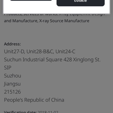
cookie
Manufacture, X-ray Source Manufacture
Products, services or works:
X-ray Equpiemnt Design
and Manufacture, X-ray Source Manufacture
Address:
Unit27-D, Unit28-B&C, Unit24-C
Suchun Industrial Square 428 Xinglong St.
SIP
Suzhou
Jiangsu
215126
People's Republic of China
Verification date:
2018-11-02