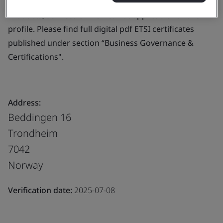
Products, services or works:
Not applicable for this
profile. Please find full digital pdf ETSI certificates
published under section “Business Governance &
Certifications".
Address:
Beddingen 16
Trondheim
7042
Norway
Verification date:
2025-07-08