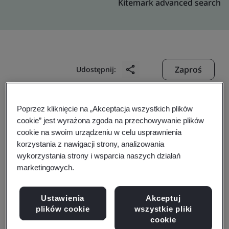
Kitemark advanced search
Zaproś
Udostępnij:
Poprzez kliknięcie na „Akceptacja wszystkich plików
cookie” jest wyrażona zgoda na przechowywanie plików
cookie na swoim urządzeniu w celu usprawnienia
korzystania z nawigacji strony, analizowania
wykorzystania strony i wsparcia naszych działań
Signicat AS
marketingowych.
Business scope:
Not applicable for this profile. Please
Ustawienia
Akceptuj
find full digital pdf ETSI certificates published under
plików cookie
wszystkie pliki
cookie
section “Business Governance & Certifications".