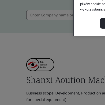
plików cookie n
wykorzystania s
Shanxi Aoution Mach
Business scope:
Development, Production and
for special equipment)