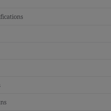
fications
s
ons