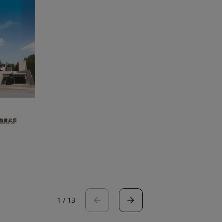
1
/
13