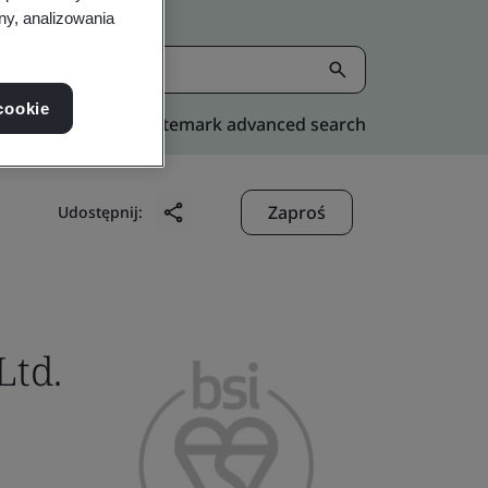
ny, analizowania
cookie
Kitemark advanced search
Zaproś
Udostępnij:
Ltd.