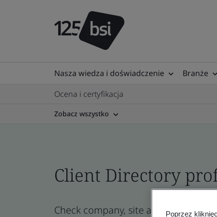
Nasza wiedza i doświadczenie
Branże
Ocena i certyfikacja
Zobacz wszystko
Client Directory prof
Check company, site and product certi
Poprzez kliknię