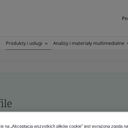
Po
Produkty i usługi
Analizy i materiały multimedialne
ile
ficates - Validation and Verification
cie na „Akceptacja wszystkich plików cookie” jest wyrażona zgoda 