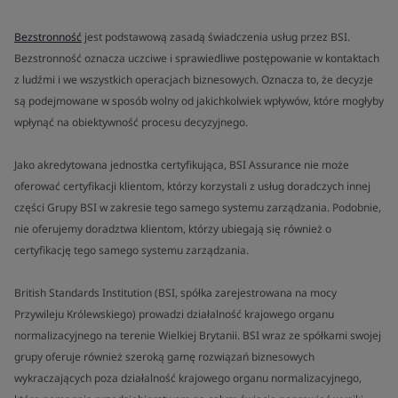
Bezstronność
jest podstawową zasadą świadczenia usług przez BSI.
Bezstronność oznacza uczciwe i sprawiedliwe postępowanie w kontaktach
z ludźmi i we wszystkich operacjach biznesowych. Oznacza to, że decyzje
są podejmowane w sposób wolny od jakichkolwiek wpływów, które mogłyby
wpłynąć na obiektywność procesu decyzyjnego.
Jako akredytowana jednostka certyfikująca, BSI Assurance nie może
oferować certyfikacji klientom, którzy korzystali z usług doradczych innej
części Grupy BSI w zakresie tego samego systemu zarządzania. Podobnie,
nie oferujemy doradztwa klientom, którzy ubiegają się również o
certyfikację tego samego systemu zarządzania.
British Standards Institution (BSI, spółka zarejestrowana na mocy
Przywileju Królewskiego) prowadzi działalność krajowego organu
normalizacyjnego na terenie Wielkiej Brytanii. BSI wraz ze spółkami swojej
grupy oferuje również szeroką gamę rozwiązań biznesowych
wykraczających poza działalność krajowego organu normalizacyjnego,