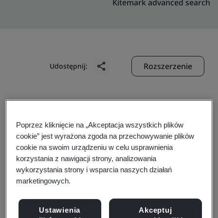
Kitemark advanced search
Rozszerzenie
Udostępnij:
SEAREFICO ENGINEERING AND
CONSTRUCTION
Poprzez kliknięcie na „Akceptacja wszystkich plików
JOINT STOCK COMPANY
cookie” jest wyrażona zgoda na przechowywanie plików
cookie na swoim urządzeniu w celu usprawnienia
Floor 14th, Centec Tower,
korzystania z nawigacji strony, analizowania
72-74 Nguyen Thi Minh Khai Street,
wykorzystania strony i wsparcia naszych działań
marketingowych.
Xuan Hoa Ward,
Ho Chi Minh City,
Ustawienia
Akceptuj
Vietnam