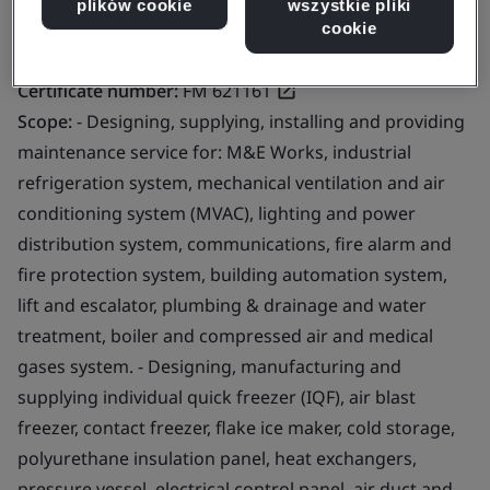
plików cookie
wszystkie pliki
cookie
Certificate number:
FM 621161
Scope:
- Designing, supplying, installing and providing
maintenance service for: M&E Works, industrial
refrigeration system, mechanical ventilation and air
conditioning system (MVAC), lighting and power
distribution system, communications, fire alarm and
fire protection system, building automation system,
lift and escalator, plumbing & drainage and water
treatment, boiler and compressed air and medical
gases system. - Designing, manufacturing and
supplying individual quick freezer (IQF), air blast
freezer, contact freezer, flake ice maker, cold storage,
polyurethane insulation panel, heat exchangers,
pressure vessel, electrical control panel, air duct and