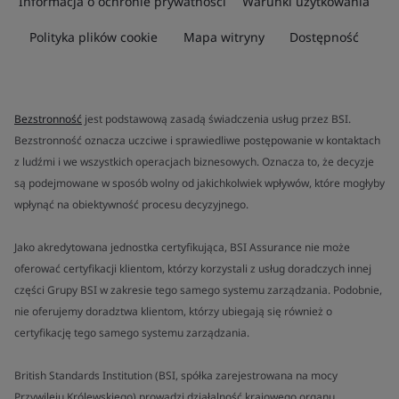
Informacja o ochronie prywatności
Warunki użytkowania
Polityka plików cookie
Mapa witryny
Dostępność
Bezstronność
jest podstawową zasadą świadczenia usług przez BSI.
Bezstronność oznacza uczciwe i sprawiedliwe postępowanie w kontaktach
z ludźmi i we wszystkich operacjach biznesowych. Oznacza to, że decyzje
są podejmowane w sposób wolny od jakichkolwiek wpływów, które mogłyby
wpłynąć na obiektywność procesu decyzyjnego.
Jako akredytowana jednostka certyfikująca, BSI Assurance nie może
oferować certyfikacji klientom, którzy korzystali z usług doradczych innej
części Grupy BSI w zakresie tego samego systemu zarządzania. Podobnie,
nie oferujemy doradztwa klientom, którzy ubiegają się również o
certyfikację tego samego systemu zarządzania.
British Standards Institution (BSI, spółka zarejestrowana na mocy
Przywileju Królewskiego) prowadzi działalność krajowego organu