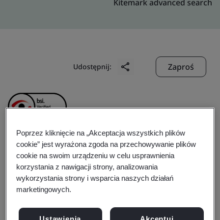
Kitemark advanced search
Zaproś
Udostępnij:
Poprzez kliknięcie na „Akceptacja wszystkich plików
cookie” jest wyrażona zgoda na przechowywanie plików
Ningbo Yuanfeng Fire
cookie na swoim urządzeniu w celu usprawnienia
korzystania z nawigacji strony, analizowania
Control Equipment Co.,
wykorzystania strony i wsparcia naszych działań
marketingowych.
Ltd.
Ustawienia
Akceptuj