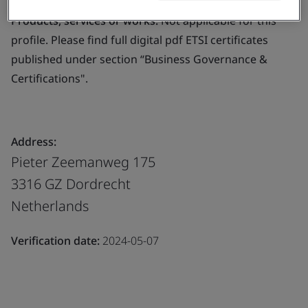
Products, services or works:
Not applicable for this
profile. Please find full digital pdf ETSI certificates
published under section “Business Governance &
Certifications".
Address:
Pieter Zeemanweg 175
3316 GZ Dordrecht
Netherlands
Verification date:
2024-05-07