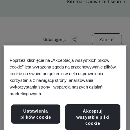
Kitemark advanced search
Zaproś
Udostępnij:
Poprzez kliknięcie na „Akceptacja wszystkich plików
cookie” jest wyrażona zgoda na przechowywanie plików
cookie na swoim urządzeniu w celu usprawnienia
korzystania z nawigacji strony, analizowania
wykorzystania strony i wsparcia naszych działań
Multi-Post Services B.V.
marketingowych.
Business scope:
Not applicable for this profile. Please
Ustawienia
Akceptuj
find full digital pdf ETSI certificates published under
plików cookie
wszystkie pliki
cookie
section “Business Governance & Certifications".