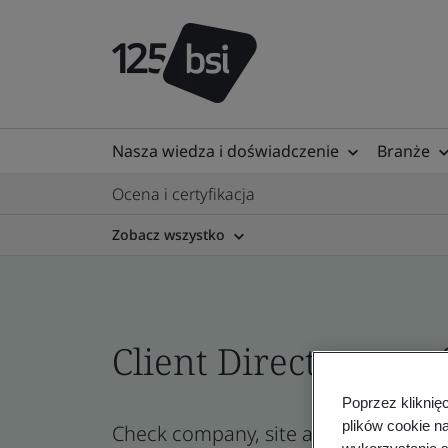
Nasza wiedza i doświadczenie
Branże
Ocena i certyfikacja
Zobacz wszystko
Client Directory prof
Poprzez kliknię
plików cookie n
Check company, site and product certi