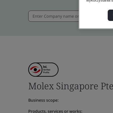
wykorzystania s
Molex Singapore Pte
Business scope:
Products, services or works: