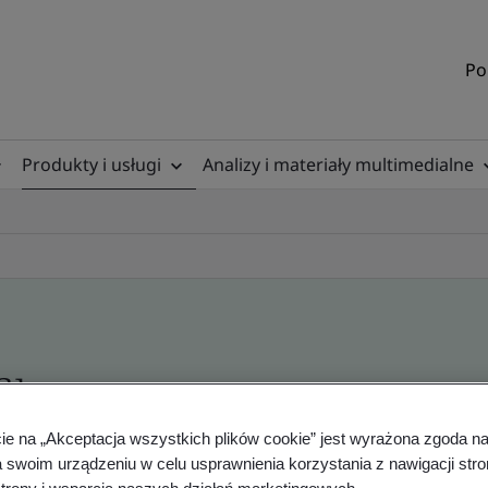
Po
Produkty i usługi
Analizy i materiały multimedialne
ile
cie na „Akceptacja wszystkich plików cookie” jest wyrażona zgoda 
a swoim urządzeniu w celu usprawnienia korzystania z nawigacji stro
ficates - Validation and Verification