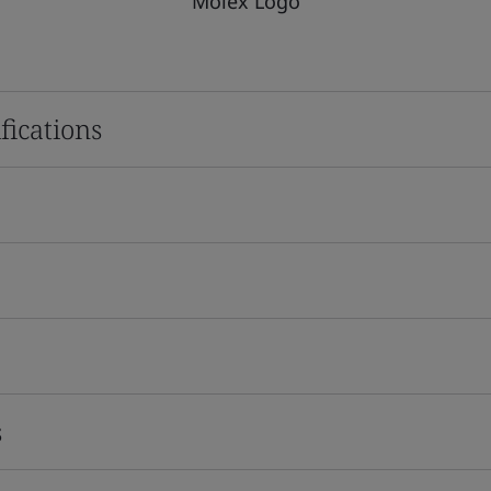
Molex Logo
fications
s