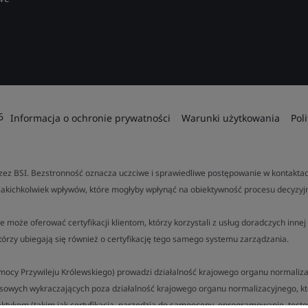
6
Informacja o ochronie prywatności
Warunki użytkowania
Pol
ez BSI. Bezstronność oznacza uczciwe i sprawiedliwe postępowanie w kontaktach
jakichkolwiek wpływów, które mogłyby wpłynąć na obiektywność procesu decyzyj
e może oferować certyfikacji klientom, którzy korzystali z usług doradczych inn
tórzy ubiegają się również o certyfikację tego samego systemu zarządzania.
a mocy Przywileju Królewskiego) prowadzi działalność krajowego organu normalizac
esowych wykraczających poza działalność krajowego organu normalizacyjnego, k
ktykom (takim jak certyfikacja, narzędzia do samooceny, oprogramowanie, testow