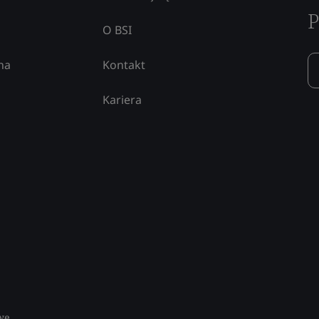
P
O BSI
na
Kontakt
Kariera
we