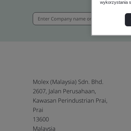
wykorzystania s
Molex (Malaysia) Sdn. Bhd.
2607, Jalan Perusahaan,
Kawasan Perindustrian Prai,
Prai
13600
Malaysia