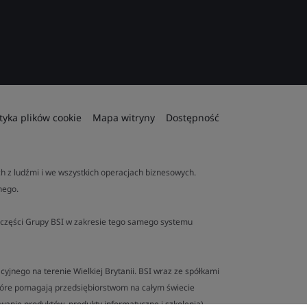
ityka plików cookie
Mapa witryny
Dostępność
 z ludźmi i we wszystkich operacjach biznesowych.
nego.
ej części Grupy BSI w zakresie tego samego systemu
yjnego na terenie Wielkiej Brytanii. BSI wraz ze spółkami
tóre pomagają przedsiębiorstwom na całym świecie
anie produktów, produkty informatyczne i szkolenia).