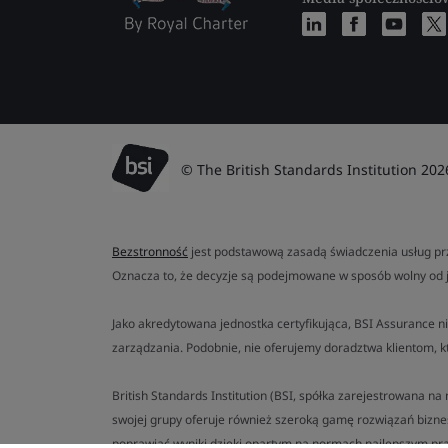
© The British Standards Institution 202
Bezstronność
jest podstawową zasadą świadczenia usług prz
Oznacza to, że decyzje są podejmowane w sposób wolny od 
Jako akredytowana jednostka certyfikująca, BSI Assurance ni
zarządzania. Podobnie, nie oferujemy doradztwa klientom, k
British Standards Institution (BSI, spółka zarejestrowana n
swojej grupy oferuje również szeroką gamę rozwiązań bizn
poprawiać wyniki dzięki opartym na normach najlepszym pra