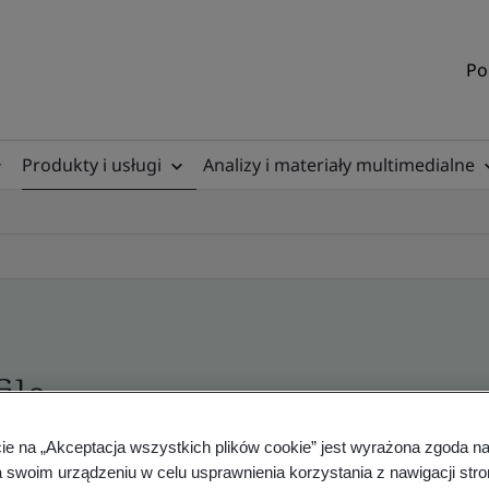
Po
Produkty i usługi
Analizy i materiały multimedialne
ile
cie na „Akceptacja wszystkich plików cookie” jest wyrażona zgoda 
ficates - Validation and Verification
a swoim urządzeniu w celu usprawnienia korzystania z nawigacji stro