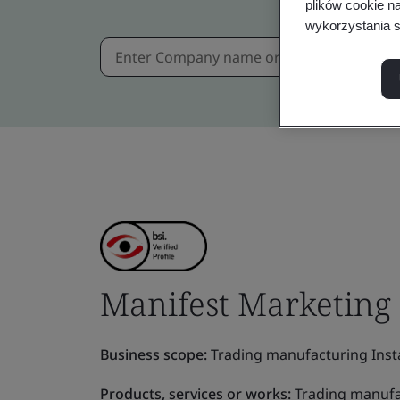
plików cookie n
wykorzystania s
Manifest Marketing
Business scope:
Trading manufacturing Insta
Products, services or works:
Trading manufac