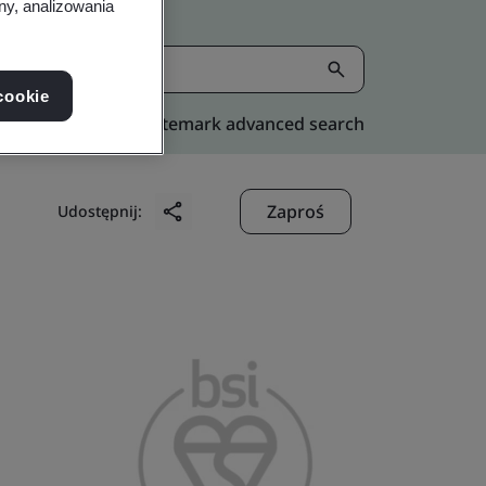
ny, analizowania
cookie
Kitemark advanced search
Zaproś
Udostępnij: