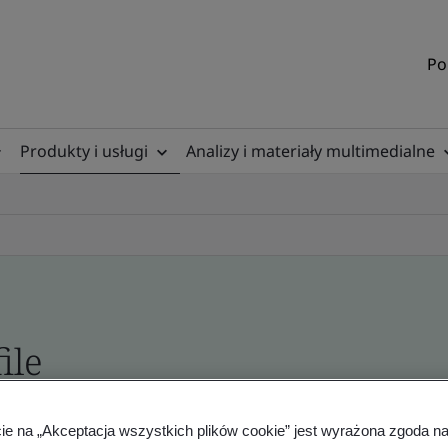
Po
Produkty i usługi
Analizy i materiały multimedialne
ile
ficates - Validation and Verification
cie na „Akceptacja wszystkich plików cookie” jest wyrażona zgoda 