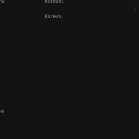
na
Kontakt
Kariera
we