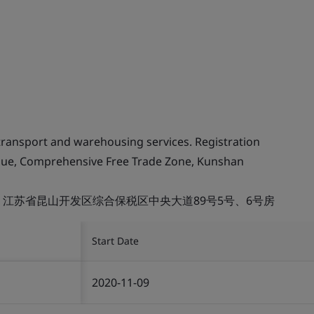
transport and warehousing services. Registration
venue, Comprehensive Free Trade Zone, Kunshan
江苏省昆山开发区综合保税区中央大道89号5号、6号房
Start Date
2020-11-09