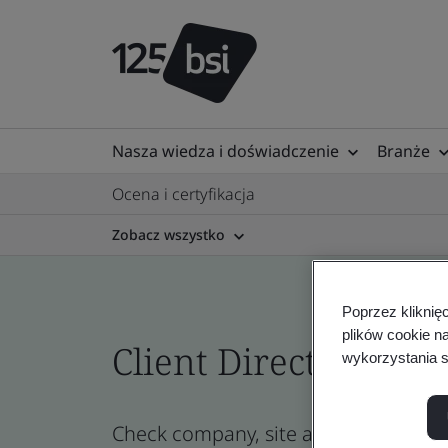
Nasza wiedza i doświadczenie
Branże
Ocena i certyfikacja
Zobacz wszystko
Poprzez kliknię
plików cookie n
Client Directory prof
wykorzystania s
Check company, site and product certi