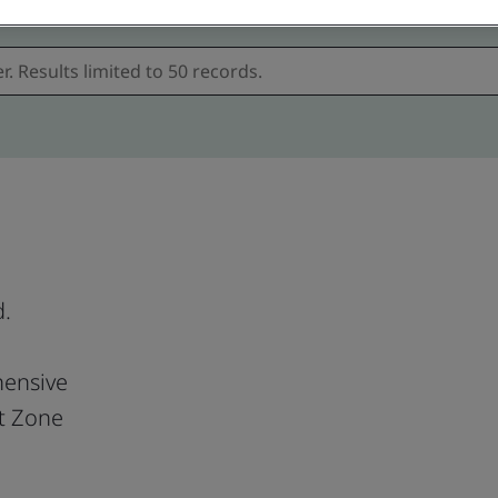
d.
ensive
t Zone