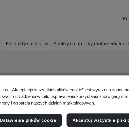
Po
Produkty i usługi
Analizy i materiały multimedialne
cie na „Akceptacja wszystkich plików cookie” jest wyrażona zgoda 
a swoim urządzeniu w celu usprawnienia korzystania z nawigacji stro
ile
trony i wsparcia naszych działań marketingowych.
Ustawienia plików cookie
Akceptuj wszystkie pliki 
ficates - Validation and Verification