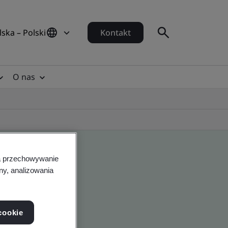
lska – Polski
Kontakt
O nas
na przechowywanie
ny, analizowania
cookie