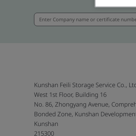
Kunshan Feili Storage Service Co., Lt
West 1st Floor, Building 16
No. 86, Zhongyang Avenue, Compreh
Bonded Zone, Kunshan Developmen
Kunshan
215300