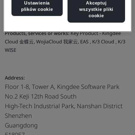
development, operation of computer hardware and
Ustawienia
Akceptuj
plików cookie
wszystkie pliki
software, technical training and information
cookie
consulting services
Products, services or works:
Key Product - Kingdee
Cloud 金蝶云, WojiaCloud 我家云, EAS , K/3 Cloud , K/3
WISE
Address:
Floor 1-8, Tower A, Kingdee Software Park
No.2 KeJi 12th Road South
High-Tech Industrial Park, Nanshan District
Shenzhen
Guangdong
518057