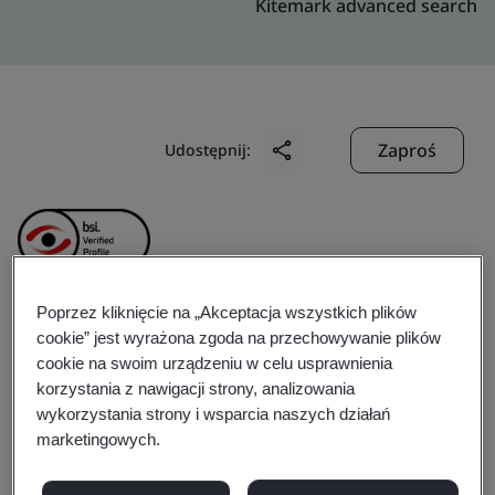
Kitemark advanced search
Zaproś
Udostępnij:
Poprzez kliknięcie na „Akceptacja wszystkich plików
Kingdee Software
cookie” jest wyrażona zgoda na przechowywanie plików
cookie na swoim urządzeniu w celu usprawnienia
korzystania z nawigacji strony, analizowania
(China) Co., Ltd.
wykorzystania strony i wsparcia naszych działań
marketingowych.
Business scope:
The provision of production,