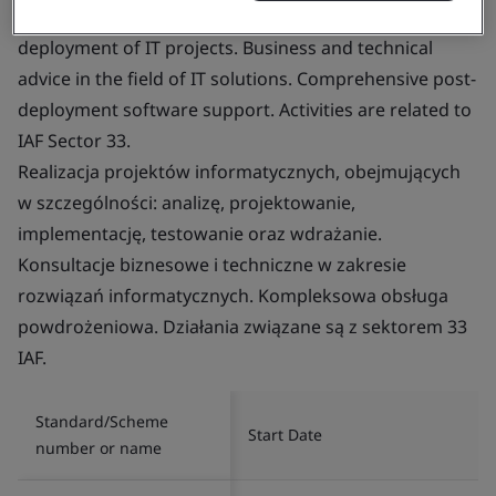
Scope:
Analysis, design, implementation, testing and
deployment of IT projects. Business and technical
advice in the field of IT solutions. Comprehensive post-
deployment software support. Activities are related to
IAF Sector 33.
Realizacja projektów informatycznych, obejmujących
w szczególności: analizę, projektowanie,
implementację, testowanie oraz wdrażanie.
Konsultacje biznesowe i techniczne w zakresie
rozwiązań informatycznych. Kompleksowa obsługa
powdrożeniowa. Działania związane są z sektorem 33
IAF.
Standard/Scheme
Start Date
number or name