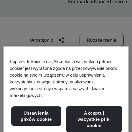
Kitemark advanced search
Rozszerzenie
Udostępnij:
Poprzez kliknięcie na „Akceptacja wszystkich plików
ITeam S.A.
cookie” jest wyrażona zgoda na przechowywanie plików
pl. Solny 16
cookie na swoim urządzeniu w celu usprawnienia
korzystania z nawigacji strony, analizowania
Wroclaw
wykorzystania strony i wsparcia naszych działań
50-062
marketingowych.
Poland
Ustawienia
Akceptuj
plików cookie
wszystkie pliki
cookie
Certificate number:
FS 566544