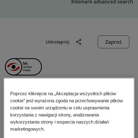
Kitemark advanced search
Zaproś
Udostępnij:
Poprzez kliknięcie na „Akceptacja wszystkich plików
Hoang Hai Company
cookie” jest wyrażona zgoda na przechowywanie plików
cookie na swoim urządzeniu w celu usprawnienia
Limited
korzystania z nawigacji strony, analizowania
wykorzystania strony i wsparcia naszych działań
marketingowych.
Business scope:
Wholesale Seafood; Processing and