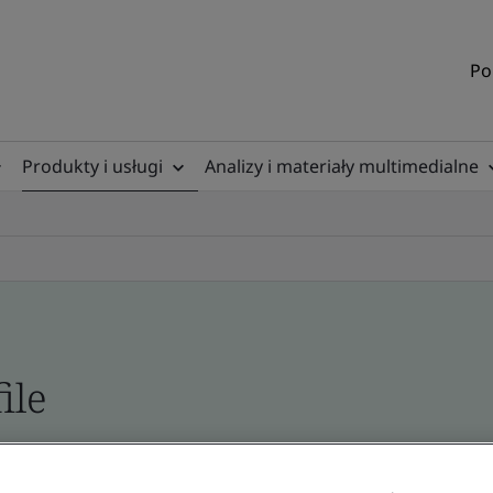
Po
Produkty i usługi
Analizy i materiały multimedialne
ile
ficates - Validation and Verification