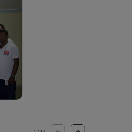
1
/
10