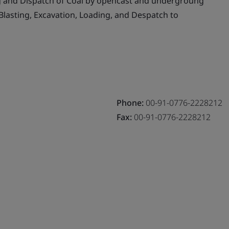
g and Dispatch of Coal by opencast and undergroung
, Blasting, Excavation, Loading, and Despatch to
Phone:
00-91-0776-2228212
Fax:
00-91-0776-2228212