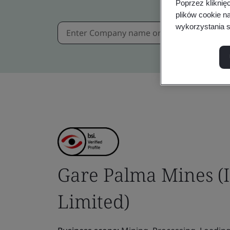
Poprzez kliknię
plików cookie n
wykorzystania s
Gare Palma Mines (I
Limited)