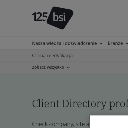
Nasza wiedza i doświadczenie
Branże
Ocena i certyfikacja
Zobacz wszystko
Client Directory prof
Check company, site and product certi