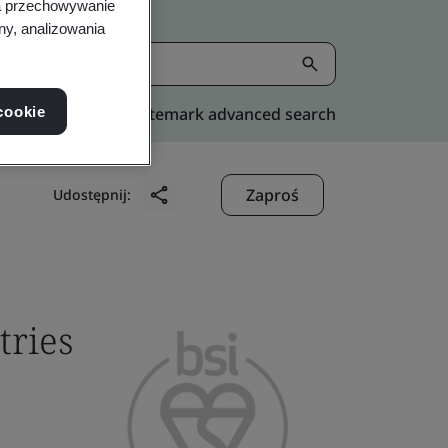
na przechowywanie
ny, analizowania
cookie
Kitemark advanced search
Zaproś
Udostępnij:
tries