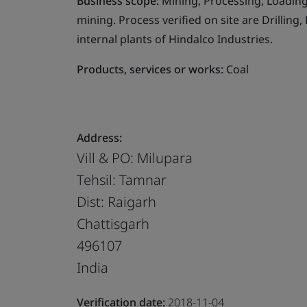
Business scope:
Mining, Processing, Loadin
mining. Process verified on site are Drilling
internal plants of Hindalco Industries.
Products, services or works:
Coal
Address:
Vill & PO: Milupara
Tehsil: Tamnar
Dist: Raigarh
Chattisgarh
496107
India
Verification date:
2018-11-04