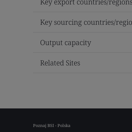
Key export countries/region
Key sourcing countries/regi
Output capacity
Related Sites
Poznaj BSI - Polska