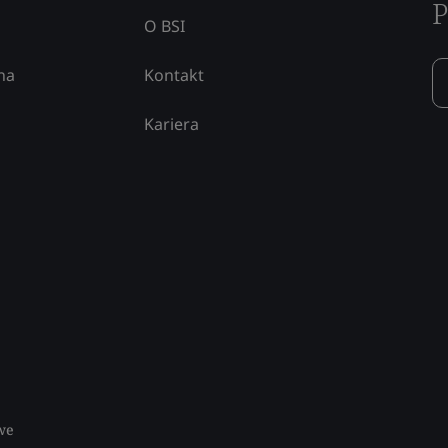
P
O BSI
na
Kontakt
Kariera
we