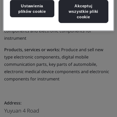
Ustawienia
Akceptuj
Business scope:
Produce and sell new type electronic
plików cookie
wszystkie pliki
components, digital mobile communication parts, key
cookie
parts of automobile, electronic medical device
components and electronic components for
instrument
Products, services or works:
Produce and sell new
type electronic components, digital mobile
communication parts, key parts of automobile,
electronic medical device components and electronic
components for instrument
Address:
Yuyuan 4 Road