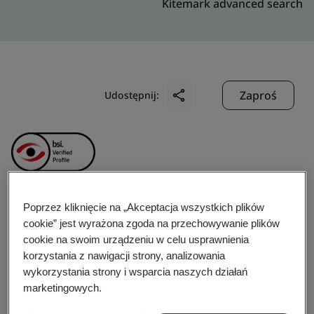
Kitemark advanced search
Zaproś
Udostępnij:
Poprzez kliknięcie na „Akceptacja wszystkich plików
Guangdong Cathay Tat
cookie” jest wyrażona zgoda na przechowywanie plików
cookie na swoim urządzeniu w celu usprawnienia
Ming Precision Metal
korzystania z nawigacji strony, analizowania
wykorzystania strony i wsparcia naszych działań
Products Co., Ltd.
marketingowych.