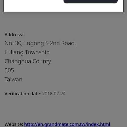
Products, services or works:
The Design,Manufacture
and Sell of gas valve and gas water heater
Address:
No. 30, Lugong S 2nd Road,
Lukang Township
Changhua County
505
Taiwan
Verification date:
2018-07-24
Website:
http://en.grandmate.com.tw/index.html