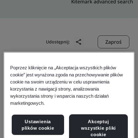
Kitemark advanced search
Zaproś
Udostępnij:
Poprzez kliknięcie na „Akceptacja wszystkich plików
cookie” jest wyrażona zgoda na przechowywanie plików
cookie na swoim urządzeniu w celu usprawnienia
korzystania z nawigacji strony, analizowania
GRAND MATE CO., LTD.
wykorzystania strony i wsparcia naszych działań
marketingowych.
Business scope:
The Design,Manufacture and Sell of
Ustawienia
Akceptuj
gas valve and gas water heater
plików cookie
wszystkie pliki
cookie