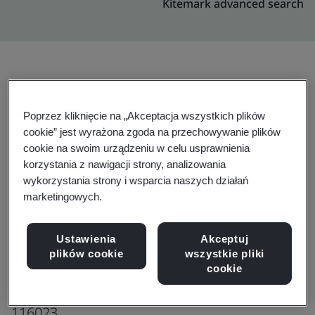
Kitemark advanced search
Rozszerzenie
Udostępnij:
Poprzez kliknięcie na „Akceptacja wszystkich plików
cookie” jest wyrażona zgoda na przechowywanie plików
cookie na swoim urządzeniu w celu usprawnienia
Genpact-China : Dalian
korzystania z nawigacji strony, analizowania
-Jing Feng Building
wykorzystania strony i wsparcia naszych działań
Production office
marketingowych.
East Hong Chuan Road 20# 22# 24# 26#,
Ustawienia
Akceptuj
Jing Feng Building,
plików cookie
wszystkie pliki
High & New Technology Zone,
cookie
Dalian City, Liaoning Province,
116023