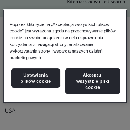
Kitemark advanced search
Poprzez kliknięcie na „Akceptacja wszystkich plików
cookie” jest wyrażona zgoda na przechowywanie plików
cookie na swoim urządzeniu w celu usprawnienia
Rozszerzenie
Udostępnij:
korzystania z nawigacji strony, analizowania
wykorzystania strony i wsparcia naszych działań
marketingowych.
Lease DimesionPortland
Production office
Ustawienia
Akceptuj
1410 SW Morrison Street,
plików cookie
wszystkie pliki
cookie
Portland
97212
USA