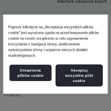
Kitemark advanced search
Poprzez kliknięcie na „Akceptacja wszystkich plików
cookie” jest wyrażona zgoda na przechowywanie plików
Rozszerzenie
Udostępnij:
cookie na swoim urządzeniu w celu usprawnienia
korzystania z nawigacji strony, analizowania
wykorzystania strony i wsparcia naszych działań
Genpact
marketingowych.
Ul. Opolska 112
O3 Business Park
Ustawienia
Akceptuj
plików cookie
wszystkie pliki
Building B ,2nd floor & 3rd Floor
cookie
Krakow
Poland