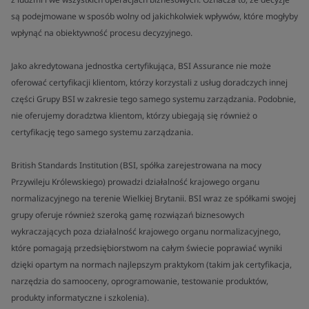
są podejmowane w sposób wolny od jakichkolwiek wpływów, które mogłyby
wpłynąć na obiektywność procesu decyzyjnego.
Jako akredytowana jednostka certyfikująca, BSI Assurance nie może
oferować certyfikacji klientom, którzy korzystali z usług doradczych innej
części Grupy BSI w zakresie tego samego systemu zarządzania. Podobnie,
nie oferujemy doradztwa klientom, którzy ubiegają się również o
certyfikację tego samego systemu zarządzania.
British Standards Institution (BSI, spółka zarejestrowana na mocy
Przywileju Królewskiego) prowadzi działalność krajowego organu
normalizacyjnego na terenie Wielkiej Brytanii. BSI wraz ze spółkami swojej
grupy oferuje również szeroką gamę rozwiązań biznesowych
wykraczających poza działalność krajowego organu normalizacyjnego,
które pomagają przedsiębiorstwom na całym świecie poprawiać wyniki
dzięki opartym na normach najlepszym praktykom (takim jak certyfikacja,
narzędzia do samooceny, oprogramowanie, testowanie produktów,
produkty informatyczne i szkolenia).